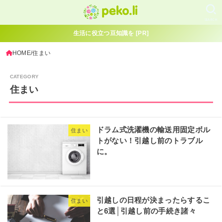
SEARCH
生活に役立つ豆知識を [PR]
HOME
住まい
住まい
ドラム式洗濯機の輸送用固定ボル
住まい
トがない！引越し前のトラブル
に。
引越しの日程が決まったらするこ
住まい
と6選│引越し前の手続き諸々