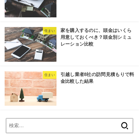
家を購入するのに、頭金はいくら
住まい
用意しておくべき？頭金別シミュ
レーション比較
引越し業者8社の訪問見積もりで料
住まい
金比較した結果
検
索: